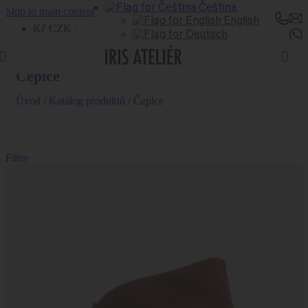
Čeština
Skip to main content
English
Kč CZK
Deutsch
Čepice
Úvod
/
Katalog produktů
/
Čepice
Filtry