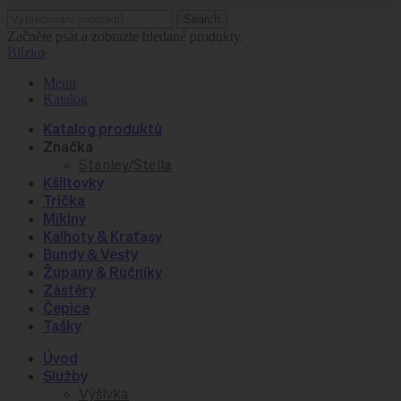
Search
Začněte psát a zobrazte hledané produkty.
Blízko
Menu
Katalog
Katalog produktů
Značka
Stanley/Stella
Kšiltovky
Trička
Mikiny
Kalhoty & Kraťasy
Bundy & Vesty
Župany & Ručníky
Zástěry
Čepice
Tašky
Úvod
Služby
Výšivka