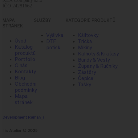
XEA Company s.r.o
IČO 24281662
MAPA
SLUŽBY
KATEGORIE PRODUKTŮ
STRÁNEK
Výšivka
Kšiltovky
Úvod
DTF
Trička
Katalog
potisk
Mikiny
produktů
Kalhoty & Kraťasy
Portfolio
Bundy & Vesty
O nás
Župany & Ručníky
Kontakty
Zástěry
Blog
Čepice
Obchodní
Tašky
podmínky
Mapa
stránek
Development Raman_i
Iris Atelier © 2025