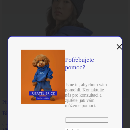
×
Potřebujete
pomoc?
Jsme tu, abychom vám
pomohli. Kontaktujte
nás pro konzultaci a
zjistěte, jak vám
Přidat do seznamu přání
můžeme pomoci.
Bill-S
Čepice
306
Kč