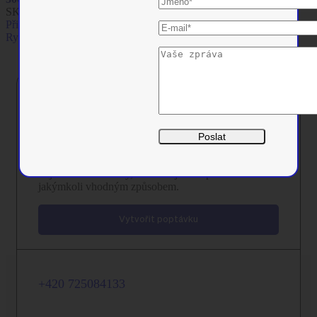
SKU:
33.0239
Přidat do košíku
Rychlý pohled
Kontaktujte nás
Pokud máte ještě nějaké dotazy nebo si chcete
objednat naše služby, kontaktujte nás prosím
jakýmkoli vhodným způsobem.
Vytvořit poptávku
+420 725084133