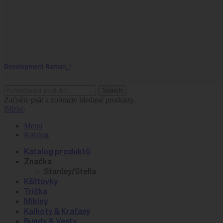
Development Raman_i
Search
Začněte psát a zobrazte hledané produkty.
Blízko
Menu
Katalog
Katalog produktů
Značka
Stanley/Stella
Kšiltovky
Trička
Mikiny
Kalhoty & Kraťasy
Bundy & Vesty