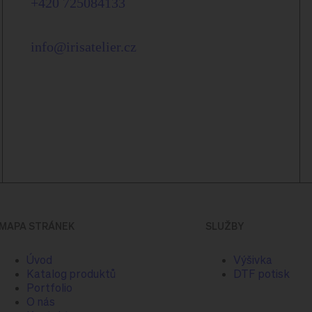
+420 725084133
info@irisatelier.cz
MAPA STRÁNEK
SLUŽBY
Úvod
Výšivka
Katalog produktů
DTF potisk
Portfolio
O nás