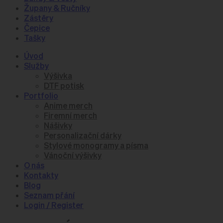
Župany & Ručníky
Zástěry
Čepice
Tašky
Úvod
Služby
Výšivka
DTF potisk
Portfolio
Anime merch
Firemní merch
Nášivky
Personalizační dárky
Stylové monogramy a písma
Vánoční výšivky
O nás
Kontakty
Blog
Seznam přání
Login / Register