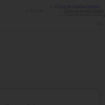
Čeština
Kč CZK
English
Deutsc