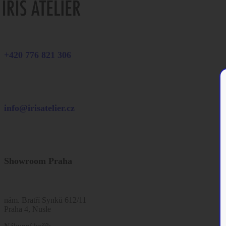
+420 776 821 306
info@irisatelier.cz
Showroom Praha
nám. Bratří Synků 612/11
Praha 4, Nusle