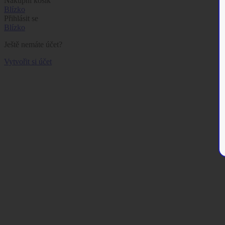
Nákupní košík
Blízko
Přihlásit se
Blízko
Ještě nemáte účet?
Vytvořit si účet