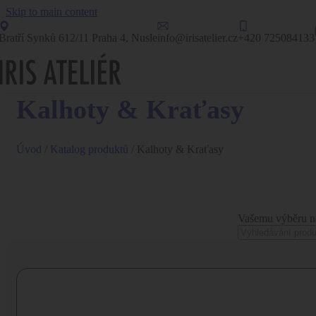
Skip to main content
Bratří Synků 612/11 Praha 4, Nusle
info@irisatelier.cz
+420 725084133
Kalhoty & Kraťasy
Úvod
/
Katalog produktů
/
Kalhoty & Kraťasy
Vašemu výběru ne