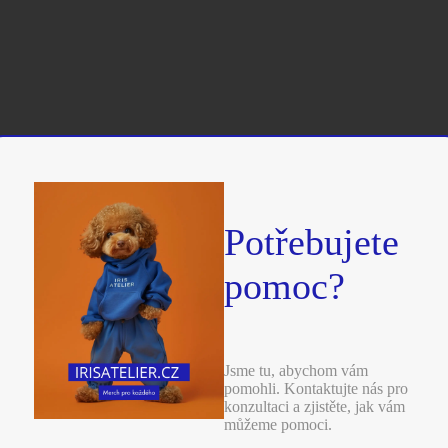
SKU:
B25
Výběr možností
Rychlý pohled
Potřebujete
pomoc?
Jsme tu, abychom vám
pomohli. Kontaktujte nás pro
konzultaci a zjistěte, jak vám
můžeme pomoci.