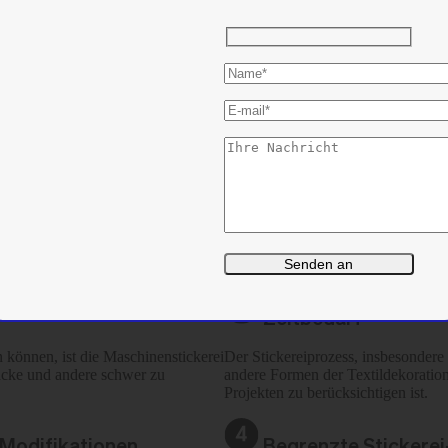
Benachteiligungen
Begrenzte Farbopti
nelles und luxuriöses Aussehen,
Bei der Maschinenstickerei werden
rei strahlt Prestige aus und ist
Dies bedeutet, dass es nicht möglich
lassen soll.
Drucktechniken zu erzielen.
Nicht geeignet für d
fähig gegen Abnutzung und häufiges
Dünne Stoffe wie leichte Stoffe od
 besonders vorteilhaft für
beschädigt werden. Die Stickerei k
den Komfort beeinträchtigen kann.
Zeitbedarf
können, ist die Maschinenstickerei
Der Stickereiprozess, insbesondere 
säcke und andere schwer zu
andere Formen der Textildekoration
Projekten zu berücksichtigen ist.
 Modifikationen
Begrenzte Stickere