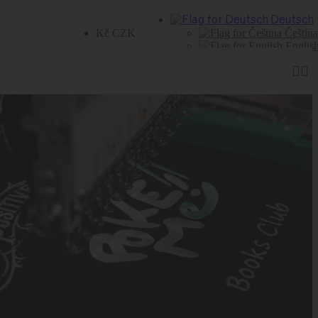
Deutsch
Kč CZK
Čeština
Englis