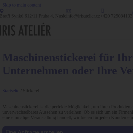
Skip to main content
Bratří Synků 612/11 Praha 4, Nusle
info@irisatelier.cz
+420 725084133
Maschinenstickerei für Ih
Unternehmen oder Ihre Ve
Startseite
/
Stickerei
Maschinenstickerei ist die perfekte Möglichkeit, um Ihren Produkten 
unverwechselbares Aussehen zu verleihen. Ob es sich um ein Firmenl
eine einmalige Veranstaltung handelt, wir bieten für jeden Kunden e
Eine Anfrage erstellen