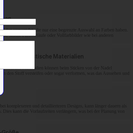
onen
 Fäden verwendet, die nur eine begrenzte Auswahl an Farben haben.
 ist, subtile Farbverläufe oder Vollfarbbilder wie bei anderen
ünne und elastische Materialien
er elastische Materialien können beim Sticken von der Nadel
ann den Stoff versteifen oder sogar verformen, was das Aussehen und
bei komplexeren und detaillierteren Designs, kann länger dauern als
. Dies kann die Vorlaufzeiten verlängern, was bei der Planung von
i-Größe