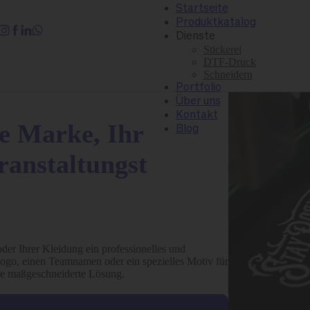
Startseite
Produktkatalog
Dienste
Stickerei
DTF-Druck
Schneidern
Portfolio
Über uns
Kontakt
re Marke, Ihr
Blog
ranstaltungst
oder Ihrer Kleidung ein professionelles und
ogo, einen Teamnamen oder ein spezielles Motiv für
ine maßgeschneiderte Lösung.