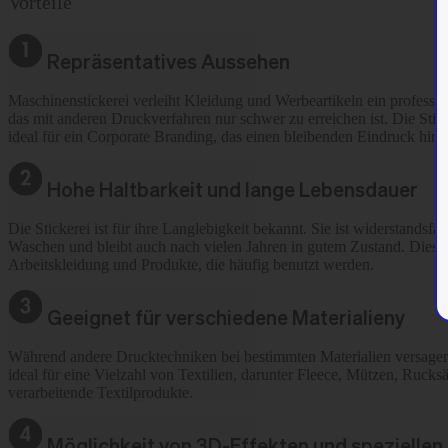
Vorteile
Repräsentatives Aussehen
Maschinenstickerei verleiht Kleidung und Werbeartikeln ein professio
das mit anderen Druckverfahren nur schwer zu erreichen ist. Die Sticke
ideal für ein Corporate Branding, das einen bleibenden Eindruck hinter
Hohe Haltbarkeit und lange Lebensdauer
Die Stickerei ist für ihre Langlebigkeit bekannt. Sie ist widerstands
Waschen und bleibt auch nach vielen Jahren in gutem Zustand. Dies ist
Arbeitskleidung und Produkte, die häufig benutzt werden.
Geeignet für verschiedene Materialieny
Während andere Drucktechniken bei bestimmten Materialien versagen 
ideal für eine Vielzahl von Textilien, darunter Fleece, Mützen, Ruck
verarbeitende Textilprodukte.
Möglichkeit von 3D-Effekten und speziellen