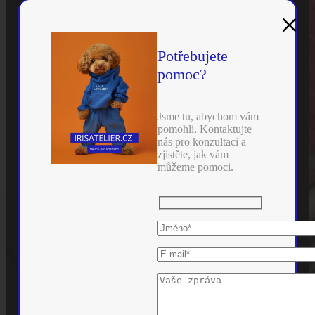
×
Potřebujete
pomoc?
Jsme tu, abychom vám
pomohli. Kontaktujte
nás pro konzultaci a
zjistěte, jak vám
můžeme pomoci.