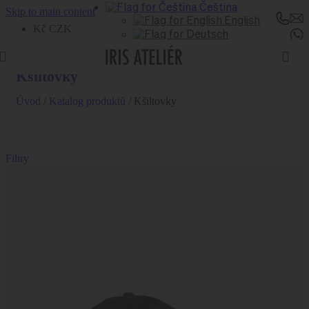
Čeština
Skip to main content
English
Kč CZK
Deutsch
Kšiltovky
Úvod
/
Katalog produktů
/
Kšiltovky
Filtry