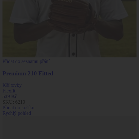
Přidat do seznamu přání
Premium 210 Fitted
Kšiltovky
Flexfit
539
Kč
SKU:
6210
Přidat do košíku
Rychlý pohled