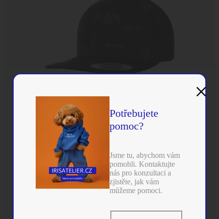
×
Potřebujete
pomoc?
Jsme tu, abychom vám
pomohli. Kontaktujte
nás pro konzultaci a
zjistěte, jak vám
můžeme pomoci.