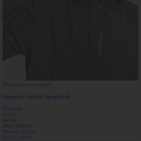
Přidat do seznamu přání
Organic Cotton Snapback
Kšiltovky
Flexfit
463
Kč
SKU:
6089OC
Přidat do košíku
Rychlý pohled