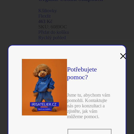
Kšiltovky
Flexfit
463
Kč
SKU:
6089OC
Přidat do košíku
Rychlý pohled
×
Potřebujete
pomoc?
Jsme tu, abychom vám
pomohli. Kontaktujte
nás pro konzultaci a
zjistěte, jak vám
můžeme pomoci.