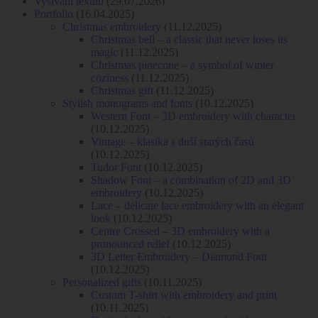
Vyšívání textilu
(29.07.2026)
Portfolio
(16.04.2025)
Christmas embroidery
(11.12.2025)
Christmas bell – a classic that never loses its
magic
(11.12.2025)
Christmas pinecone – a symbol of winter
coziness
(11.12.2025)
Christmas gift
(11.12.2025)
Stylish monograms and fonts
(10.12.2025)
Western Font – 3D embroidery with character
(10.12.2025)
Vintage – klasika s duší starých časů
(10.12.2025)
Tudor Font
(10.12.2025)
Shadow Font – a combination of 2D and 3D
embroidery
(10.12.2025)
Lace – delicate lace embroidery with an elegant
look
(10.12.2025)
Centre Crossed – 3D embroidery with a
pronounced relief
(10.12.2025)
3D Letter Embroidery – Diamond Font
(10.12.2025)
Personalized gifts
(10.11.2025)
Custom T-shirt with embroidery and print
(10.11.2025)