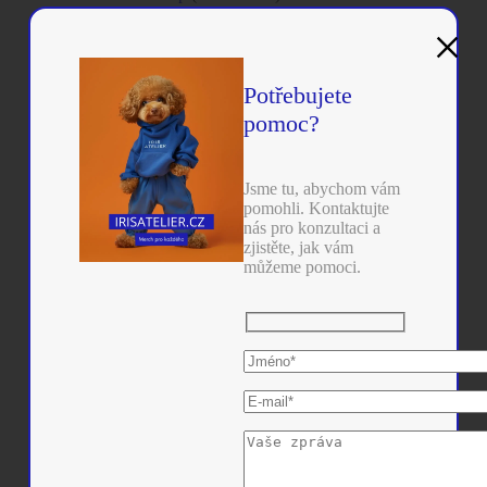
Classic 5 Panel Snapback
(04.08.2026)
×
Organic Cotton Snapback
(04.08.2026)
Organic Cotton Snapback
(04.08.2026)
Organic Cotton Snapback
(04.08.2026)
Potřebujete
Premium 210 Fitted
(31.07.2026)
Flexfit Organic Cotton Cap
(31.07.2026)
pomoc?
Flexfit Recycled Polyester Cap
(31.07.2026)
Retro Trucker Multicam® kšiltovka
(31.07.2026)
Classic Trucker
(31.07.2026)
Jsme tu, abychom vám
Retro Trucker 2-Tone
(31.07.2026)
pomohli. Kontaktujte
Fitted Snapback
(31.07.2026)
nás pro konzultaci a
Flexfit Tech Water Repellent Cap
(29.07.2026)
zjistěte, jak vám
Flexfit Tech Water Repellent Cap
(29.07.2026)
můžeme pomoci.
Flexfit Tech Water Repellent Cap
(29.07.2026)
Mesh Cotton Twill Trucker Cap
(28.07.2026)
Mesh Cotton Twill Trucker Cap
(28.07.2026)
Tactel Mesh Cap
(28.07.2026)
Tactel Mesh Cap
(28.07.2026)
7 Panel Classic Trucker Cap
(28.07.2026)
7 Panel Classic Trucker Cap
(28.07.2026)
7 Panel Classic Trucker Cap
(28.07.2026)
Tactel Mesh Cap
(28.07.2026)
Mesh Cotton Twill Trucker Cap
(28.07.2026)
Wooly Combed Cap
(27.07.2026)
Wooly Combed Cap
(27.07.2026)