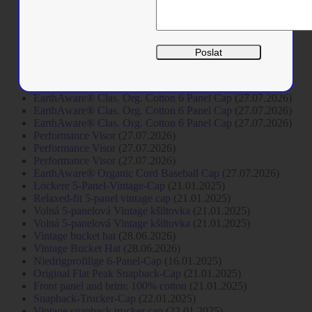
Flexfit Trucker Recycled Mesh
(27.07.2026)
Wooly Combed Cap
(27.07.2026)
Flexfit Trucker Recycled Mesh
(27.07.2026)
Flexfit Trucker Recycled Mesh
(27.07.2026)
Foam Trucker Cap Curved Visor
(27.07.2026)
Foam Trucker Cap Curved Visor
(27.07.2026)
Foam Trucker Cap Curved Visor
(27.07.2026)
EarthAware® Clas. Org. Cotton 6 Panel Cap
(27.07.2026)
EarthAware® Clas. Org. Cotton 6 Panel Cap
(27.07.2026)
EarthAware® Clas. Org. Cotton 6 Panel Cap
(27.07.2026)
Performance Visor
(27.07.2026)
Performance Visor
(27.07.2026)
Performance Visor
(27.07.2026)
EarthAware® Organic Cord Baseball Cap
(27.07.2026)
Lockere 5-Panel-Vintage-Cap
(21.01.2025)
Relaxed-fit 5-panel vintage cap
(21.01.2025)
Volná 5-panelová Vintage kšiltovka
(21.01.2025)
Volná 5-panelová Vintage kšiltovka
(21.01.2025)
Vintage bucket hat
(28.06.2026)
Vintage Bucket Hat
(28.06.2026)
Niedrigprofilige 6-Panel-Cap
(16.01.2025)
Original Flat Peak Snapback-Cap
(21.01.2025)
Front panel and brim: 100% cotton
(21.01.2025)
Snapback-Trucker-Cap
(22.01.2025)
Vintage snapback trucker cap
(22.01.2025)