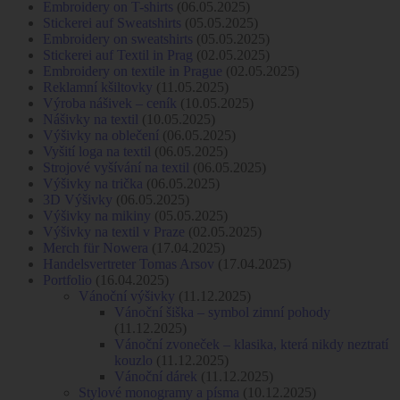
Embroidery on T-shirts
(06.05.2025)
Stickerei auf Sweatshirts
(05.05.2025)
Embroidery on sweatshirts
(05.05.2025)
Stickerei auf Textil in Prag
(02.05.2025)
Embroidery on textile in Prague
(02.05.2025)
Reklamní kšiltovky
(11.05.2025)
Výroba nášivek – ceník
(10.05.2025)
Nášivky na textil
(10.05.2025)
Výšivky na oblečení
(06.05.2025)
Vyšití loga na textil
(06.05.2025)
Strojové vyšívání na textil
(06.05.2025)
Výšivky na trička
(06.05.2025)
3D Výšivky
(06.05.2025)
Výšivky na mikiny
(05.05.2025)
Výšivky na textil v Praze
(02.05.2025)
Merch für Nowera
(17.04.2025)
Handelsvertreter Tomas Arsov
(17.04.2025)
Portfolio
(16.04.2025)
Vánoční výšivky
(11.12.2025)
Vánoční šiška – symbol zimní pohody
(11.12.2025)
Vánoční zvoneček – klasika, která nikdy neztratí
kouzlo
(11.12.2025)
Vánoční dárek
(11.12.2025)
Stylové monogramy a písma
(10.12.2025)