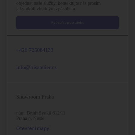
objednat naše služby, kontaktujte nás prosím
jakýmkoli vhodným způsobem.
Vytvořit poptávku
+420 725084133
info@irisatelier.cz
Showroom Praha
nám. Bratří Synků 612/11
Praha 4, Nusle
Otevření mapy