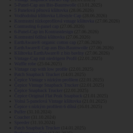
5-Panel-Cap aus Bio-Baumwolle
(13.01.2025)
5 Panelová pěnová kšiltovka
(28.06.2026)
Voděodolná kšiltovka Lifestyle Cap
(28.06.2026)
Kontrastní nízkoprofilová vntage kšiltovka
(27.06.2026)
Contrasting 6-panel cap
(27.06.2026)
6-Panel-Cap im Kontrastdesign
(27.06.2026)
Kontrastní 6dílná kšiltovka
(27.06.2026)
EarthAware® organic cotton cap
(27.06.2026)
EarthAware® Cap aus Bio-Baumwolle
(27.06.2026)
Kšiltovka EarthAware® z bio bavlny
(27.06.2026)
Vintage-Cap mit niedrigem Profil
(22.01.2025)
Waffle robe
(25.04.2025)
Vintage cap with low profile
(22.01.2025)
Patch Snapback Trucker
(14.01.2025)
Čepice Vintage s nízkým profilem
(22.01.2025)
Čepice Vintage Snapback Trucker
(22.01.2025)
Čepice Snapback Trucker
(22.01.2025)
Čepice Original Flat Peak Snapback
(21.01.2025)
Volná 5-panelová Vintage kšiltovka
(21.01.2025)
Čepice s nízkým profilem 6 dílná
(16.01.2025)
Puffer
(31.10.2024)
Coacher
(31.10.2024)
Speeder
(31.10.2024)
Patch Snapback Trucker
(14.01.2025)