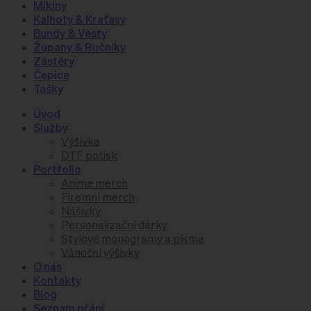
Mikiny
Kalhoty & Kraťasy
Bundy & Vesty
Župany & Ručníky
Zástěry
Čepice
Tašky
Úvod
Služby
Výšivka
DTF potisk
Portfolio
Anime merch
Firemní merch
Nášivky
Personalizační dárky
Stylové monogramy a písma
Vánoční výšivky
O nás
Kontakty
Blog
Seznam přání