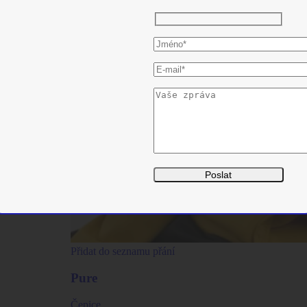
Přidat do seznamu přání
Pure
Čepice