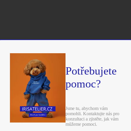
Potřebujete
pomoc?
Jsme tu, abychom vám
pomohli. Kontaktujte nás pro
konzultaci a zjistěte, jak vám
můžeme pomoci.