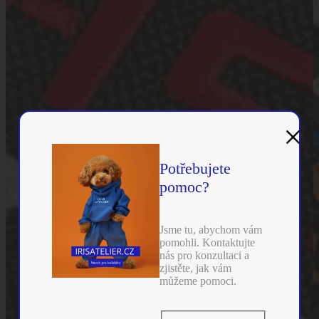
×
Potřebujete
pomoc?
Jsme tu, abychom vám
pomohli. Kontaktujte
nás pro konzultaci a
zjistěte, jak vám
můžeme pomoci.