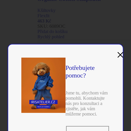
Kšiltovky
Flexfit
463
Kč
SKU:
6089OC
Přidat do košíku
Rychlý pohled
×
Potřebujete
pomoc?
Jsme tu, abychom vám
pomohli. Kontaktujte
nás pro konzultaci a
zjistěte, jak vám
můžeme pomoci.