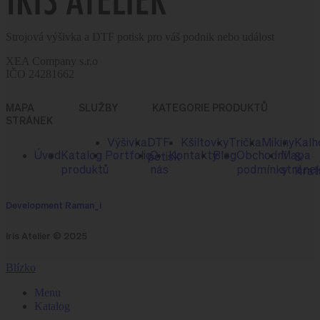
Strojová výšivka a DTF potisk pro váš podnik nebo událost
XEA Company s.r.o
IČO 24281662
MAPA
SLUŽBY
KATEGORIE PRODUKTŮ
STRÁNEK
Výšivka
DTF
Kšiltovky
Trička
Mikiny
Kalh
Úvod
Katalog
Portfolio
O
Kontakty
Blog
Obchodní
Mapa
potisk
&
produktů
nás
podmínky
stráne
Krať
Development Raman_i
Iris Atelier © 2025
Blízko
Menu
Katalog