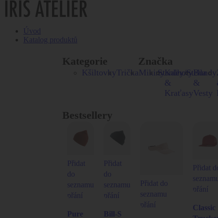
Úvod
Katalog produktů
Kategorie
Značka
Kšiltovky
Trička
Mikiny
Stanley/Stella
Kalhoty
Bundy
&
&
Kraťasy
Vesty
Bestsellery
Přidat
Přidat
Přidat d
do
do
seznam
Přidat do
seznamu
seznamu
přání
seznamu
přání
přání
přání
Classic
Pure
Bill-S