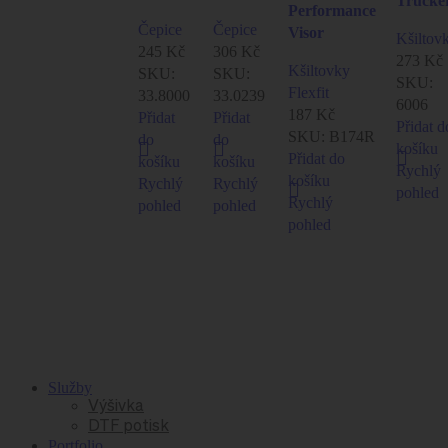
Trucke
Performance
Čepice
Čepice
Visor
Kšiltov
245
Kč
306
Kč
273
Kč
Kšiltovky
SKU:
SKU:
SKU:
Flexfit
33.8000
33.0239
6006
187
Kč
Přidat
Přidat
Přidat d
SKU:
B174R
do
do
košíku
Přidat do
košíku
košíku
Rychlý
košíku
Rychlý
Rychlý
pohled
Rychlý
pohled
pohled
pohled
Služby
Výšivka
DTF potisk
Portfolio