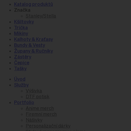
Katalog produktů
Značka
Stanley/Stella
Kšiltovky
Trička
Mikiny
Kalhoty & Kraťasy
Bundy & Vesty
Župany & Ručníky
Zástěry
Čepice
Tašky
Úvod
Služby
Výšivka
DTF potisk
Portfolio
Anime merch
Firemní merch
Nášivky
Personalizační dárky