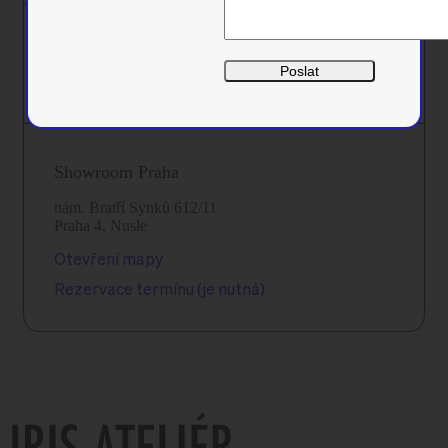
+420 725084133
info@irisatelier.cz
Showroom Praha
nám. Bratří Synků 612/11
Praha 4, Nusle
Otevření mapy
Rezervace termínu (je nutná)