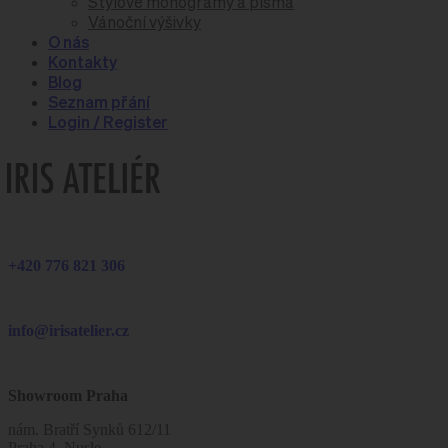
Stylové monogramy a písma
Vánoční výšivky
O nás
Kontakty
Blog
Seznam přání
Login / Register
+420 776 821 306
info@irisatelier.cz
Showroom Praha
nám. Bratří Synků 612/11
Praha 4, Nusle